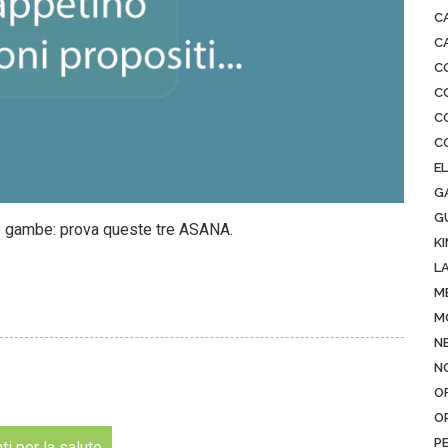
C
CA
C
C
C
C
E
GA
G
le gambe: prova queste tre ASANA.
K
L
M
M
N
N
O
O
P
i per la salute