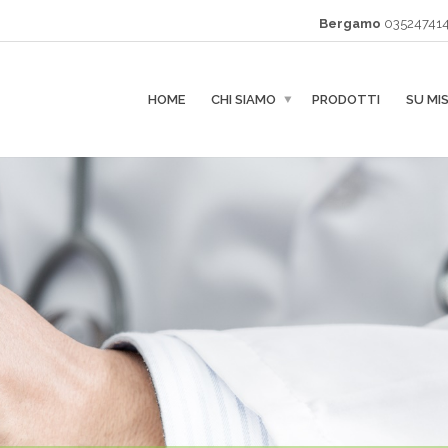
Bergamo
035247414
HOME
CHI SIAMO
PRODOTTI
SU MI