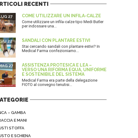
RTICOLI RECENTI
COME UTILIZZARE UN INFILA-CALZE
LUG 27
Come utilizzare un infila-calze tipo Medi Butler
per indossare una...
SANDALI CON PLANTARE ESTIVI
GIU 22
Stai cercando sandali con plantare estivi? In
Medical Farma confezioniamo...
ASSISTENZA PROTESICA E LEA –
MAG 27
VERSO UNA RIFORMA EQUA, UNIFORME
E SOSTENIBILE DEL SISTEMA
Medical Farma era parte della delegazione
FIOTO al convegno tenutisi...
ATEGORIE
NCA – GAMBA
RACCIA E MANI
USTI STOFFA
USTO E SCHIENA