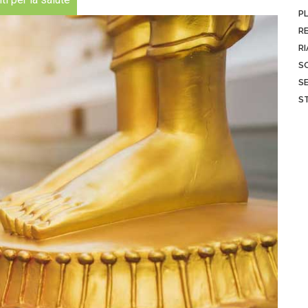
P
R
RI
S
SE
S