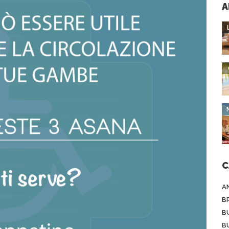
A
C
A
B
B
B