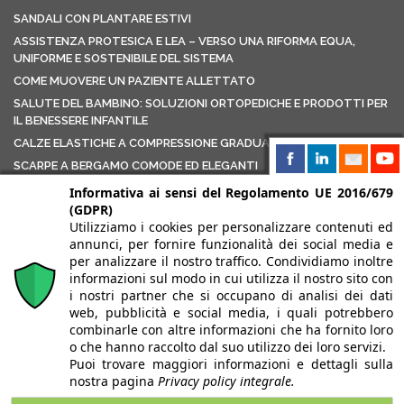
SANDALI CON PLANTARE ESTIVI
ASSISTENZA PROTESICA E LEA – VERSO UNA RIFORMA EQUA,
UNIFORME E SOSTENIBILE DEL SISTEMA
COME MUOVERE UN PAZIENTE ALLETTATO
SALUTE DEL BAMBINO: SOLUZIONI ORTOPEDICHE E PRODOTTI PER
IL BENESSERE INFANTILE
CALZE ELASTICHE A COMPRESSIONE GRADUATA
SCARPE A BERGAMO COMODE ED ELEGANTI
AUSILI ORTOPEDICI PER LAVORI USURANTI: COME UN NEGOZIO
Informativa ai sensi del Regolamento UE 2016/679
ORTOPEDICO PUÒ AIUTARTI DAVVERO
(GDPR)
Utilizziamo i cookies per personalizzare contenuti ed
CONDIVIDI
annunci, per fornire funzionalità dei social media e
per analizzare il nostro traffico. Condividiamo inoltre
informazioni sul modo in cui utilizza il nostro sito con
i nostri partner che si occupano di analisi dei dati
web, pubblicità e social media, i quali potrebbero
combinarle con altre informazioni che ha fornito loro
o che hanno raccolto dal suo utilizzo dei loro servizi.
Puoi trovare maggiori informazioni e dettagli sulla
nostra pagina
Privacy policy integrale.