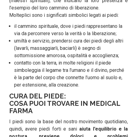
(maestri spirituali), che indicano la loro presenza e
l’esempio del loro cammino di liberazione.
Molteplici sono i significati simbolici legati ai piedi:
il cammino spirituale, dove i piedi rappresentano la
via da percorrere verso la verità o la liberazione;
umiltà e servizio, prendersi cura dei piedi degli altri
(lavarli, massaggiarli, baciarli) è segno di
sottomissione amorosa, ospitalità e accoglienza;
contatto con la terra, in molte religioni il piede
simboleggia il legame tra l’umano e il divino, perché
è la parte del corpo che connette l’uomo al suolo e,
per estensione, alla creazione.
CURA DEL PIEDE:
COSA PUOI TROVARE IN MEDICAL
FARMA
I piedi sono la base del nostro movimento quotidiano,
quindi, avere piedi forti e sani
aiuta l’equilibrio e la
postura, previene dolori e problemi