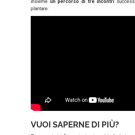
insieme
un percorso di tre incontri
successiv
plantare.
VUOI SAPERNE DI PIÙ?