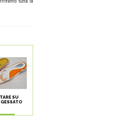
ffriremo tutta la
TARE SU
 GESSATO
EGGI