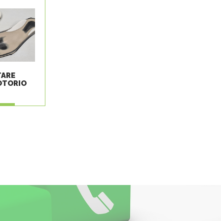
TARE
OTORIO
GI