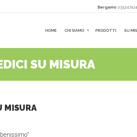
Bergamo
035247414
HOME
CHI SIAMO
PRODOTTI
SU MI
DICI SU MISURA
U MISURA
 benissimo”