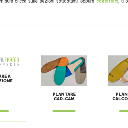
 misura clicca sulle sezioni sottostanti, oppure
contattaci
,
ti o
RE A
ZIONE
PLANTARE
PLAN
CAD-CAM
CALCO
GI
LEGGI
L