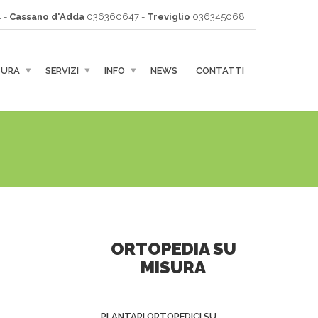
 -
Cassano d'Adda
036360647 -
Treviglio
036345068
SURA
SERVIZI
INFO
NEWS
CONTATTI
ORTOPEDIA SU
MISURA
PLANTARI ORTOPEDICI SU