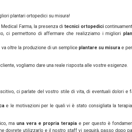
liori plantari ortopedici su misura!
 Medical Farma, la presenza di
tecnici ortopedici
continuament
o, ci permettono di affermare che realizziamo i migliori
plan
he va oltre la produzione di un semplice
plantare su misura
e per
 cliente, vogliamo dare una reale risposta alle vostre esigenze.
tivo, ci parlate del vostro stile di vita, di eventuali dolori e f
ca
e le motivazioni per le quali vi è stato consigliata la terapi
dico, ma
una vera e propria terapia
e per questo è fondament
dovrete utilizzarlo e il nostro staff vi seguirà, passo dopo p