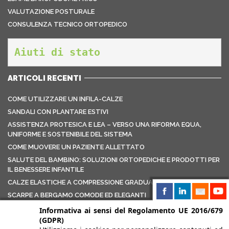
VALUTAZIONE POSTURALE
CONSULENZA TECNICO ORTOPEDICO
Aiuti di stato
ARTICOLI RECENTI
COME UTILIZZARE UN INFILA-CALZE
SANDALI CON PLANTARE ESTIVI
ASSISTENZA PROTESICA E LEA – VERSO UNA RIFORMA EQUA,
UNIFORME E SOSTENIBILE DEL SISTEMA
COME MUOVERE UN PAZIENTE ALLETTATO
SALUTE DEL BAMBINO: SOLUZIONI ORTOPEDICHE E PRODOTTI PER
IL BENESSERE INFANTILE
CALZE ELASTICHE A COMPRESSIONE GRADUATA
SCARPE A BERGAMO COMODE ED ELEGANTI
AUSILI ORTOPEDICI PER LAVORI USURANTI: COME UN NEGOZIO
Informativa ai sensi del Regolamento UE 2016/679
ORTOPEDICO PUÒ AIUTARTI DAVVERO
(GDPR)