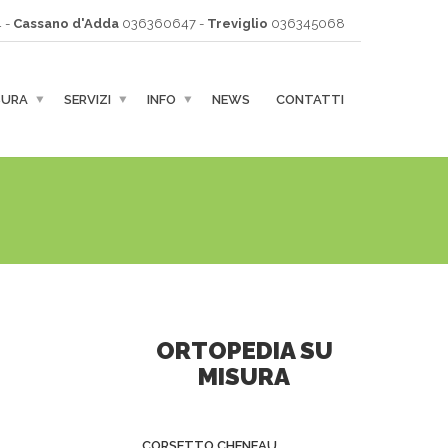
 -
Cassano d'Adda
036360647 -
Treviglio
036345068
SURA
SERVIZI
INFO
NEWS
CONTATTI
ORTOPEDIA SU
MISURA
CORSETTO CHENEAU