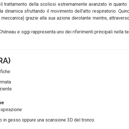
 il trattamento della scoliosi estremamente avanzato in quanto 
la dinamica sfruttando il movimento dell’atto respiratorio. Quind
e meccanica) grazie alla sua azione derotante mentre, attraverso
Chêneau
e oggi rappresenta uno dei riferimenti principali nella t
RA)
fiche:
ormata
aziente
ne
respirazione
o in gesso oppure una scansione 3D del tronco.