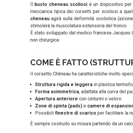
Il
busto cheneau scoliosi
è un dispositivo per
meccanica tipica dei corsetti per scoliosi a quel
cheneau
agirà sulla deformità scoliotica (azion
stimolerà la muscolatura estensoria del tronco.
È stato sviluppato dal medico francese
Jacques 
non chirurgica.
COME È FATTO (STRUTTU
Il corsetto Chêneau ha caratteristiche molto speci
Struttura rigida e leggera
in plastica termof
Forma asimmetrica
, adattata alla curva del p
Apertura anteriore
con cinturini o velcro
Zone di spinta (pads)
e
camere di espansio
Possibili
finestre di scarico
per facilitare la 
È sempre costruito su misura partendo da un calc