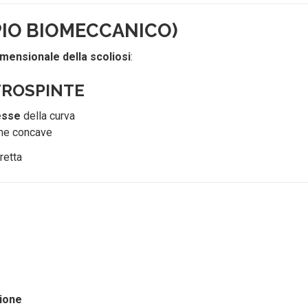
PIO BIOMECCANICO)
imensionale della scoliosi
:
NTROSPINTE
esse
della curva
one concave
retta
ione