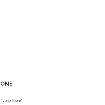
ZIONE
e “zone libere”