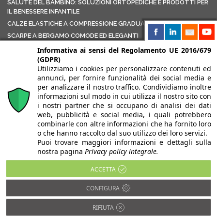
SALUTE DEL BAMBINO: SOLUZIONI ORTOPEDICHE E PRODOTTI PER
IL BENESSERE INFANTILE
CALZE ELASTICHE A COMPRESSIONE GRADUATA
SCARPE A BERGAMO COMODE ED ELEGANTI
AUSILI ORTOPEDICI PER LAVORI USURANTI: COME UN NEGOZIO
Informativa ai sensi del Regolamento UE 2016/679
ORTOPEDICO PUÒ AIUTARTI DAVVERO
(GDPR)
Utilizziamo i cookies per personalizzare contenuti ed
CONDIVIDI
annunci, per fornire funzionalità dei social media e
per analizzare il nostro traffico. Condividiamo inoltre
informazioni sul modo in cui utilizza il nostro sito con
i nostri partner che si occupano di analisi dei dati
web, pubblicità e social media, i quali potrebbero
combinarle con altre informazioni che ha fornito loro
o che hanno raccolto dal suo utilizzo dei loro servizi.
Puoi trovare maggiori informazioni e dettagli sulla
nostra pagina
Privacy policy integrale.
Copyright ©2024 all rights reserved |
Medical Farma srl
| Sede
ACCETTA
legale in via Ponchielli, 2 24125 Bergamo (BG) | Numero registro
imprese/P.Iva/CF: 01972910168 REA BG-251817 Capitale
CONFIGURA
sociale I.V. € 10.400,00 | PEC:
medicalfarma@pcert.it
| Le
immagini del sito sono utilizzate su licenza di
RIFIUTA